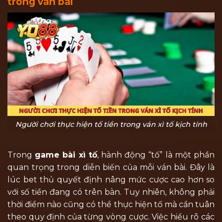
trong ván bài
Người chơi thực hiện tố tiền trong ván xì tố kịch tính
Trong
game bài xì tố
, hành động “tố” là một phần
quan trọng trong diễn biến của mỗi ván bài. Đây là
lúc bet thủ quyết định nâng mức cược cao hơn so
với số tiền đang có trên bàn. Tuy nhiên, không phải
thời điểm nào cũng có thể thực hiện tố mà cần tuân
theo quy định của từng vòng cược. Việc hiểu rõ các