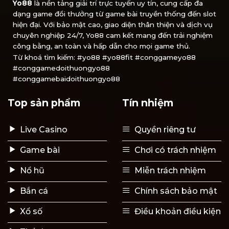
Yo88
là nền tảng giải trí trực tuyến uy tín, cung cấp đa
dạng game đổi thưởng từ game bài truyền thống đến slot
hiện đại. Với bảo mật cao, giao diện thân thiện và dịch vụ
chuyên nghiệp 24/7, Yo88 cam kết mang đến trải nghiệm
công bằng, an toàn và hấp dẫn cho mọi game thủ.
Từ khoá tìm kiếm: #yo88 #yo88fit #conggameyo88
#conggamedoithuongyo88
#conggamebaidoithuongyo88
Top sản phẩm
Tín nhiệm
Live Casino
Quyền riêng tư
Game bài
Chơi có trách nhiệm
Nổ hũ
Miễn trách nhiệm
Bắn cá
Chính sách bảo mật
Xổ số
Điều khoản điều kiện