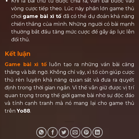
Khi lá bài thứ tư được chia ra, ván bài bước vào
vòng cược tiếp theo. Lúc này phần lớn game thủ
chơi
game bài xì tố
đã có thể dự đoán khả năng
chiến thắng của mình. Những người có bài mạnh
thường bắt đầu tăng mức cược để gây áp lực lên
đối thủ.
Kết luận
Game bài xì tố
luôn tạo ra những ván bài căng
thẳng và bất ngờ. Không chỉ vậy, xì tố còn giúp cược
thủ rèn luyện khả năng quan sát và đưa ra quyết
định trong thời gian ngắn.
Vì thế vẫn giữ được vị trí
quan trọng trong thế giới game bài nhờ sự độc đáo
và tính cạnh tranh mà nó mang lại cho game thủ
trên
Yo88
.