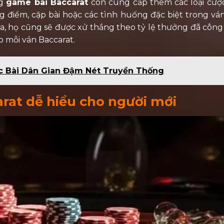
ng
game bài Baccarat
còn cung cấp thêm các loại cượ
 điểm, cặp bài hoặc các tình huống đặc biệt trong vá
a, họ cũng sẽ được xử thắng theo tỷ lệ thưởng đã công
o mỗi ván Baccarat.
c Bài Dân Gian Đậm Nét Truyền Thống
rat dễ hiểu cho người mới