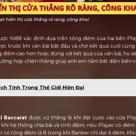
t hiển thị cửa thắng rõ ràng, công khai
ược Yo88 xác định dựa trên tổng điểm của hai bên Pla
ược trước khi ván bài bắt đầu và chờ kết quả cuối cùng
g điểm cao hơn hoặc đúng với kết quả của ván bài, họ s
trường hợp chiến thắng giúp anh em nắm bắt diễn biến v
ịch Tính Trong Thế Giới Hiện Đại
i Baccarat
được xử thắng là khi đặt cược vào cửa Pla
khi hệ thống chia bài và tính điểm, nếu Player có điểm
r có tổng điểm là 8 trong khi Banker chỉ đạt 6 điểm. Khi 