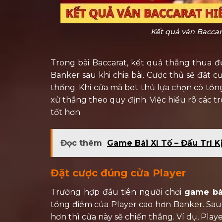
Kết quả ván Baccara
Trong bài Baccarat, kết quả thắng thua đ
Banker sau khi chia bài. Cược thủ sẽ đặt c
thống. Khi cửa mà bet thủ lựa chọn có tổn
xử thắng theo quy định. Việc hiểu rõ các 
tốt hơn.
Đọc thêm
Game Bài Xì Tố – Đấu Trí K
Đặt cược đúng cửa Player
Trường hợp đầu tiên người chơi
game bà
tổng điểm của Player cao hơn Banker. Sau 
hơn thì cửa này sẽ chiến thắng. Ví dụ, Playe