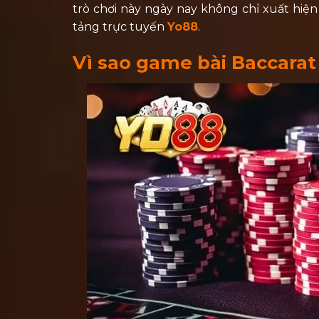
trò chơi này ngày nay không chỉ xuất hiệ
tảng trực tuyến
Yo88
.
Vì sao game bài Baccarat 