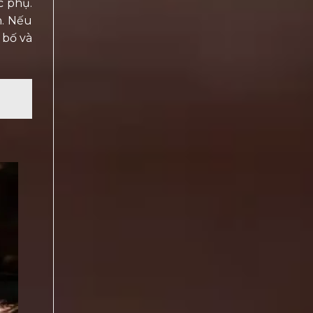
c phụ.
n. Nếu
 bố và