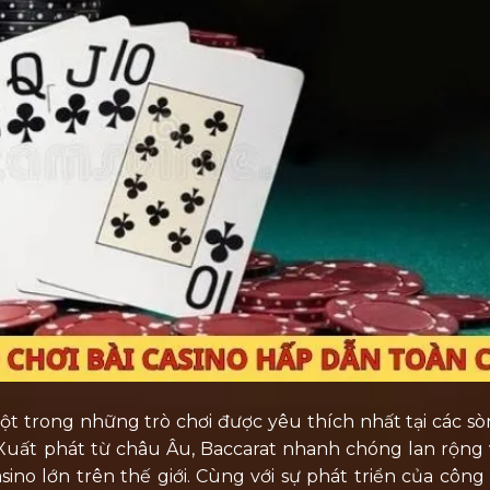
ột trong những trò chơi được yêu thích nhất tại các sò
 Xuất phát từ châu Âu, Baccarat nhanh chóng lan rộng 
ino lớn trên thế giới. Cùng với sự phát triển của công