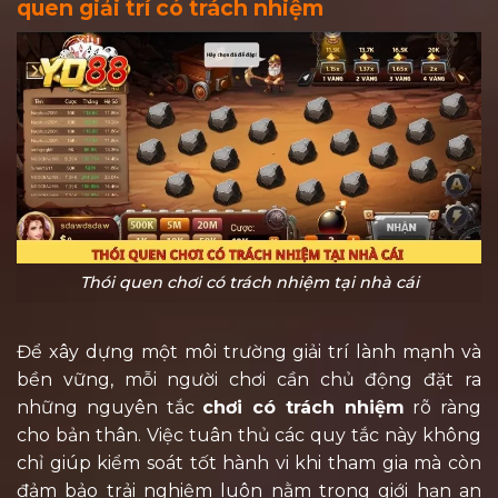
quen giải trí có trách nhiệm
Thói quen chơi có trách nhiệm tại nhà cái
Để xây dựng một môi trường giải trí lành mạnh và
bền vững, mỗi người chơi cần chủ động đặt ra
những nguyên tắc
chơi có trách nhiệm
rõ ràng
cho bản thân. Việc tuân thủ các quy tắc này không
chỉ giúp kiểm soát tốt hành vi khi tham gia mà còn
đảm bảo trải nghiệm luôn nằm trong giới hạn an