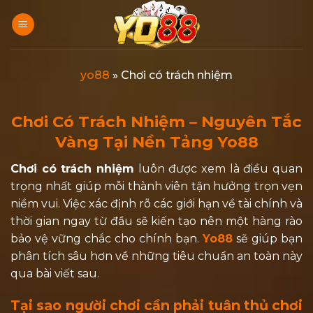
Bỏ
qua
nội
dung
yo88
»
Chơi có trách nhiệm
Chơi Có Trách Nhiệm – Nguyên Tắc
Vàng Tại Nền Tảng Yo88
Chơi có trách nhiệm
luôn được xem là điều quan
trọng nhất giúp mỗi thành viên tận hưởng trọn vẹn
niềm vui. Việc xác định rõ các giới hạn về tài chính và
thời gian ngay từ đầu sẽ kiến tạo nên một hàng rào
bảo vệ vững chắc cho chính bạn.
Yo88
sẽ giúp bạn
phân tích sâu hơn về những tiêu chuẩn an toàn này
qua bài viết sau.
Tại sao người chơi cần phải tuân thủ chơi