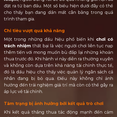
đặt ra từ ban đầu. Một số biểu hiện dưới đây có thể
cho thấy bạn đang dần mất cân bằng trong quá
trình tham gia.
Chi tiêu vượt quá khả năng
Một trong những dấu hiệu phổ biến khi
chơi có
trách nhiệm
thất bại là việc người chơi liên tục nạp
thêm tiền với mong muốn bù đắp lại những khoản
thua trước đó. Khi hành vi này diễn ra thường xuyên
và không còn dựa trên khả năng tài chính thực tế,
đó là dấu hiệu cho thấy việc quản lý ngân sách cá
nhân đang bị bỏ qua. Điều này không chỉ ảnh
hưởng đến trải nghiệm giải trí mà còn có thể gây ra
áp lực về tài chính.
Tâm trạng bị ảnh hưởng bởi kết quả trò chơi
Khi kết quả thắng thua tác động mạnh đến cảm